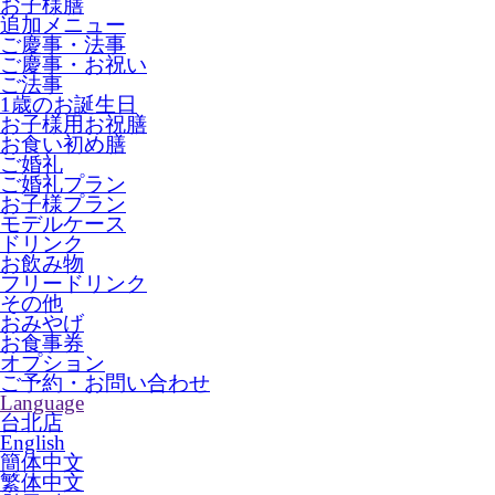
お子様膳
追加メニュー
ご慶事・法事
ご慶事・お祝い
ご法事
1歳のお誕生日
お子様用お祝膳
お食い初め膳
ご婚礼
ご婚礼プラン
お子様プラン
モデルケース
ドリンク
お飲み物
フリードリンク
その他
おみやげ
お食事券
オプション
ご予約・お問い合わせ
Language
台北店
English
簡体中文
繁体中文