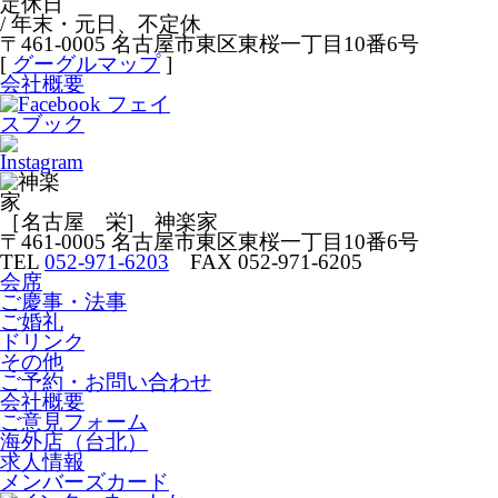
定休日
/ 年末・元日、不定休
〒461-0005 名古屋市東区東桜一丁目10番6号
[
グーグルマップ
]
会社概要
［名古屋 栄] 神楽家
〒461-0005 名古屋市東区東桜一丁目10番6号
TEL
052-971-6203
FAX 052-971-6205
会席
ご慶事・法事
ご婚礼
ドリンク
その他
ご予約・お問い合わせ
会社概要
ご意見フォーム
海外店（台北）
求人情報
メンバーズカード