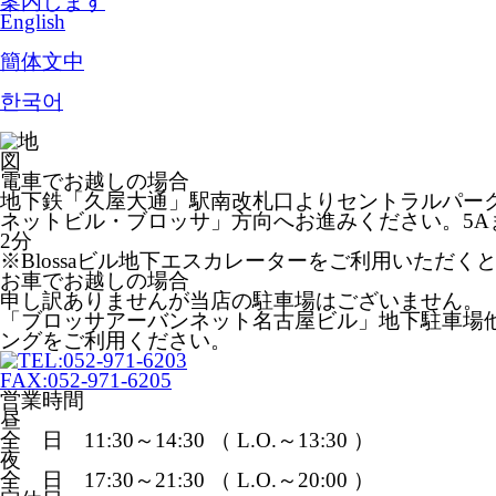
English
簡体文中
한국어
電車でお越しの場合
地下鉄「久屋大通」駅南改札口よりセントラルパー
ネットビル・ブロッサ」方向へお進みください。5A
2分
※Blossaビル地下エスカレーターをご利用いただく
お車でお越しの場合
申し訳ありませんが当店の駐車場はございません。
「ブロッサアーバンネット名古屋ビル」地下駐車場
ングをご利用ください。
営業時間
昼
全 日 11:30～14:30 （ L.O.～13:30 ）
夜
全 日 17:30～21:30 （ L.O.～20:00 ）