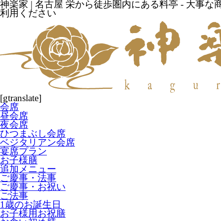
神楽家 | 名古屋 栄から徒歩圏内にある料亭 - 大事
利用ください
[gtranslate]
会席
昼会席
夜会席
ひつまぶし会席
ベジタリアン会席
宴席プラン
お子様膳
追加メニュー
ご慶事・法事
ご慶事・お祝い
ご法事
1歳のお誕生日
お子様用お祝膳