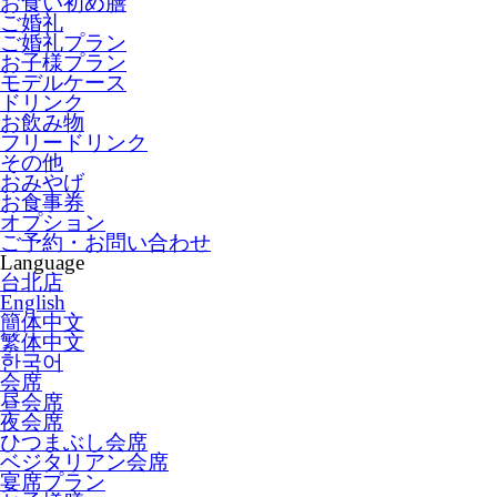
お食い初め膳
ご婚礼
ご婚礼プラン
お子様プラン
モデルケース
ドリンク
お飲み物
フリードリンク
その他
おみやげ
お食事券
オプション
ご予約・お問い合わせ
Language
台北店
English
簡体中文
繁体中文
한국어
会席
昼会席
夜会席
ひつまぶし会席
ベジタリアン会席
宴席プラン