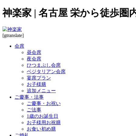
神楽家 | 名古屋 栄から徒歩
[gtranslate]
会席
昼会席
夜会席
ひつまぶし会席
ベジタリアン会席
宴席プラン
お子様膳
追加メニュー
ご慶事・法事
ご慶事・お祝い
ご法事
1歳のお誕生日
お子様用お祝膳
お食い初め膳
ご婚礼