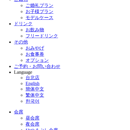
ご婚礼プラン
お子様プラン
モデルケース
ドリンク
お飲み物
フリードリンク
その他
おみやげ
お食事券
オプション
ご予約・お問い合わせ
Language
台北店
English
簡体中文
繁体中文
한국어
会席
昼会席
夜会席