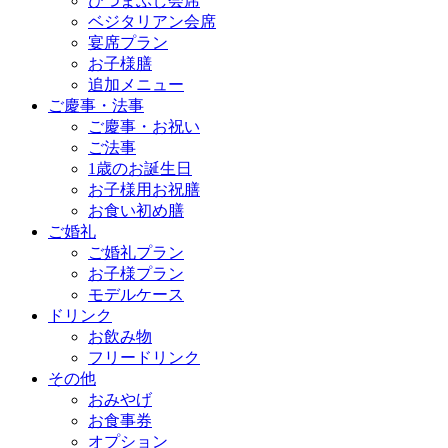
ひつまぶし会席
ベジタリアン会席
宴席プラン
お子様膳
追加メニュー
ご慶事・法事
ご慶事・お祝い
ご法事
1歳のお誕生日
お子様用お祝膳
お食い初め膳
ご婚礼
ご婚礼プラン
お子様プラン
モデルケース
ドリンク
お飲み物
フリードリンク
その他
おみやげ
お食事券
オプション