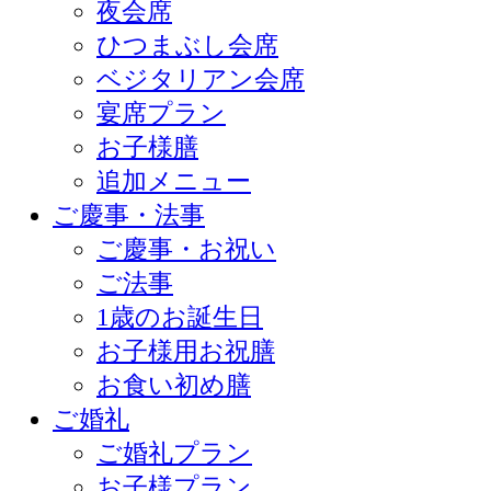
夜会席
ひつまぶし会席
ベジタリアン会席
宴席プラン
お子様膳
追加メニュー
ご慶事・法事
ご慶事・お祝い
ご法事
1歳のお誕生日
お子様用お祝膳
お食い初め膳
ご婚礼
ご婚礼プラン
お子様プラン