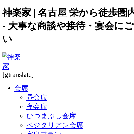
神楽家 | 名古屋 栄から徒歩
- 大事な商談や接待・宴会に
い
[gtranslate]
会席
昼会席
夜会席
ひつまぶし会席
ベジタリアン会席