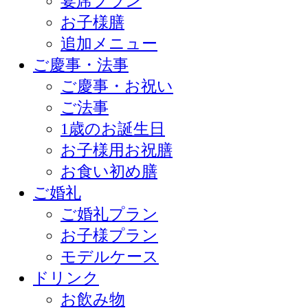
宴席プラン
お子様膳
追加メニュー
ご慶事・法事
ご慶事・お祝い
ご法事
1歳のお誕生日
お子様用お祝膳
お食い初め膳
ご婚礼
ご婚礼プラン
お子様プラン
モデルケース
ドリンク
お飲み物