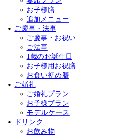
宴席プラン
お子様膳
追加メニュー
ご慶事・法事
ご慶事・お祝い
ご法事
1歳のお誕生日
お子様用お祝膳
お食い初め膳
ご婚礼
ご婚礼プラン
お子様プラン
モデルケース
ドリンク
お飲み物