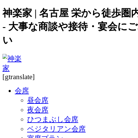
神楽家 | 名古屋 栄から徒歩
- 大事な商談や接待・宴会に
い
[gtranslate]
会席
昼会席
夜会席
ひつまぶし会席
ベジタリアン会席