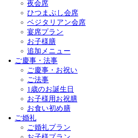
夜会席
ひつまぶし会席
ベジタリアン会席
宴席プラン
お子様膳
追加メニュー
ご慶事・法事
ご慶事・お祝い
ご法事
1歳のお誕生日
お子様用お祝膳
お食い初め膳
ご婚礼
ご婚礼プラン
お子様プラン