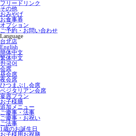
フリードリンク
その他
おみやげ
お食事券
オプション
ご予約・お問い合わせ
Language
台北店
English
簡体中文
繁体中文
한국어
会席
昼会席
夜会席
ひつまぶし会席
ベジタリアン会席
宴席プラン
お子様膳
追加メニュー
ご慶事・法事
ご慶事・お祝い
ご法事
1歳のお誕生日
お子様用お祝膳