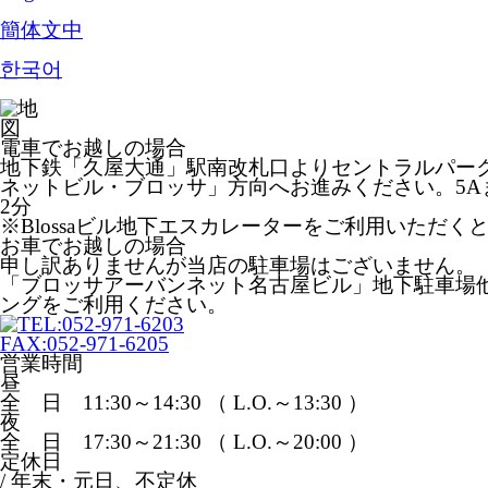
簡体文中
한국어
電車でお越しの場合
地下鉄「久屋大通」駅南改札口よりセントラルパー
ネットビル・ブロッサ」方向へお進みください。5A
2分
※Blossaビル地下エスカレーターをご利用いただく
お車でお越しの場合
申し訳ありませんが当店の駐車場はございません。
「ブロッサアーバンネット名古屋ビル」地下駐車場
ングをご利用ください。
営業時間
昼
全 日 11:30～14:30 （ L.O.～13:30 ）
夜
全 日 17:30～21:30 （ L.O.～20:00 ）
定休日
/ 年末・元日、不定休