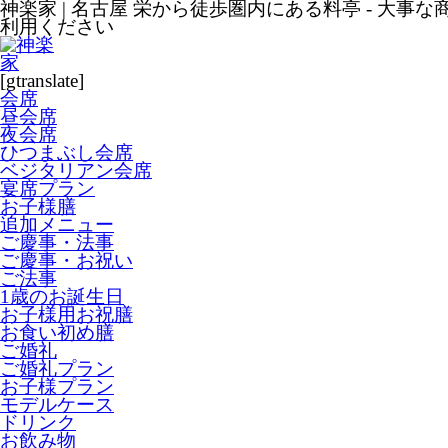
神楽家 | 名古屋 栄から徒歩圏内にある料亭 - 大事
利用ください
[gtranslate]
会席
昼会席
夜会席
ひつまぶし会席
ベジタリアン会席
宴席プラン
お子様膳
追加メニュー
ご慶事・法事
ご慶事・お祝い
ご法事
1歳のお誕生日
お子様用お祝膳
お食い初め膳
ご婚礼
ご婚礼プラン
お子様プラン
モデルケース
ドリンク
お飲み物