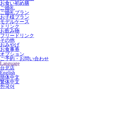
お食い初め膳
ご婚礼
ご婚礼プラン
お子様プラン
モデルケース
ドリンク
お飲み物
フリードリンク
その他
おみやげ
お食事券
オプション
ご予約・お問い合わせ
Language
台北店
English
簡体中文
繁体中文
한국어